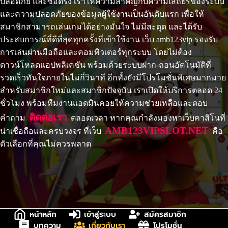
ปลอดภัย และซื่อตรง เราให้ความสำคัญกับความเสถียรของระบบ
และความปลอดภัยของข้อมูลผู้ใช้งานเป็นอันดับแรก เพื่อให้
สมาชิกสามารถเล่นเกมได้อย่างมั่นใจ ไม่มีสะดุด และได้รับ
ประสบการณ์ที่ดีที่สุดทุกครั้งที่เข้าใช้งาน เว็บ amb123vip รองรับ
การเล่นผ่านมือถือและคอมพิวเตอร์ทุกระบบ โดยไม่ต้อง
ดาวน์โหลดแอปพลิเคชัน พร้อมด้วยระบบฝาก-ถอนอัตโนมัติที่
รวดเร็วทันใจภายในไม่กี่วินาที อีกทั้งยังมีโปรโมชั่นพิเศษมากมาย
สำหรับสมาชิกใหม่และสมาชิกปัจจุบัน เราเปิดให้บริการตลอด 24
ชั่วโมง พร้อมทีมงานแอดมินคอยให้ความช่วยเหลือและตอบ
ติดต่อเรา
คำถาม
ตลอดเวลา หากคุณกำลังมองหาเว็บคาสิโนที่
AMB123VIPSLOT.NET
น่าเชื่อถือและครบวงจร ที่เว็บ
คือ
ตัวเลือกที่คุณไม่ควรพลาด
หน้าหลัก
เข้าสู่ระบบ
สมัครสมาชิก
บทความ
เกี่ยวกับเรา
โปรโมชั่น